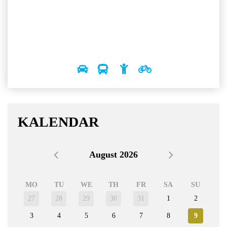
KALENDAR
August 2026
MO
TU
WE
TH
FR
SA
SU
27
28
29
30
31
1
2
3
4
5
6
7
8
9