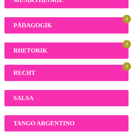
MUSIKTHEORIE
1
PÄDAGOGIK
2
RHETORIK
1
RECHT
SALSA
TANGO ARGENTINO