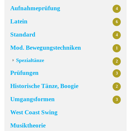
Aufnahmeprüfung
4
Latein
6
Standard
4
Mod. Bewegungstechniken
1
Spezialtänze
2
Prüfungen
3
Historische Tänze, Boogie
2
Umgangsformen
3
West Coast Swing
Musiktheorie