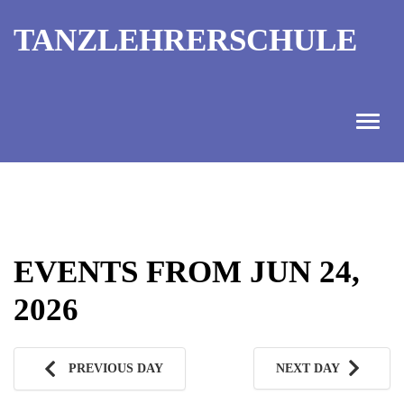
TANZLEHRERSCHULE
ANGEBOT
INFORMATIONEN
EVENTS FROM JUN 24,
AUSBILDUNGTERMINE
2026
KONTAKT
TANZMEISTER
PREVIOUS DAY
NEXT DAY