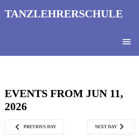
TANZLEHRERSCHULE
ANGEBOT
INFORMATIONEN
EVENTS FROM JUN 11,
AUSBILDUNGTERMINE
2026
KONTAKT
TANZMEISTER
PREVIOUS DAY
NEXT DAY