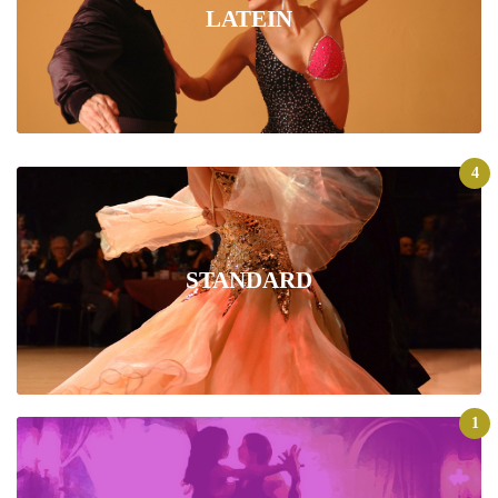
LATEIN
4
STANDARD
1