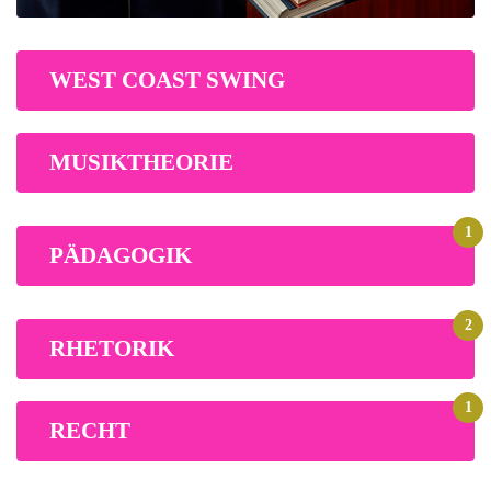
WEST COAST SWING
MUSIKTHEORIE
1
PÄDAGOGIK
2
RHETORIK
1
RECHT