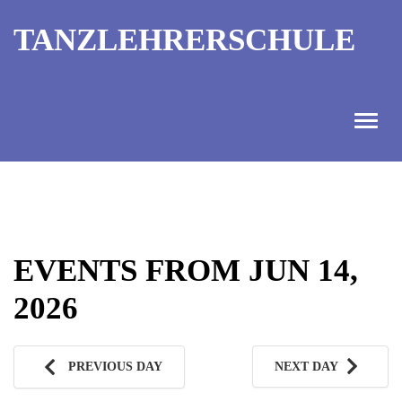
TANZLEHRERSCHULE
ANGEBOT
INFORMATIONEN
EVENTS FROM JUN 14,
AUSBILDUNGTERMINE
2026
KONTAKT
TANZMEISTER
PREVIOUS DAY
NEXT DAY