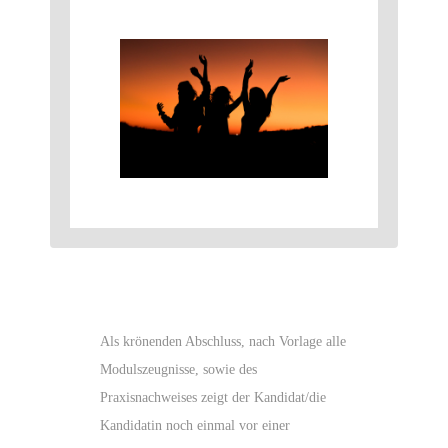
Als krönenden Abschluss, nach Vorlage alle
Modulszeugnisse, sowie des
Praxisnachweises zeigt der Kandidat/die
Kandidatin noch einmal vor einer