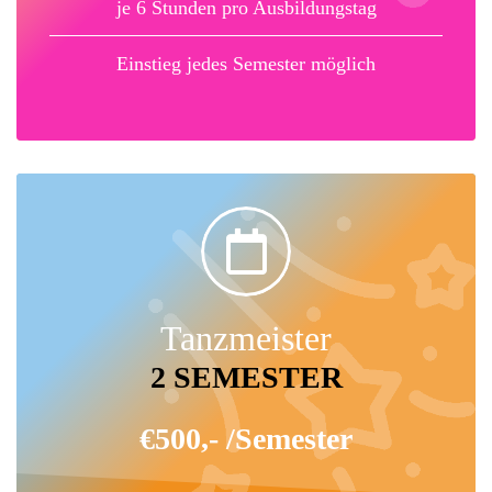
je 6 Stunden pro Ausbildungstag
Einstieg jedes Semester möglich
Tanzmeister
2 SEMESTER
€500,- /Semester