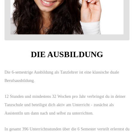
DIE AUSBILDUNG
Die 6-semestrige Ausbildung als Tanzlehrer ist eine klassische duale
Berufsausbildung.
12 Stunden und mindestens 32 Wochen pro Jahr verbringst du in deiner
Tanzschule und beteiligst dich aktiv am Unterricht - zunächst als
AssistentIn um dann nach und selbst zu unterrichten.
In gesamt 396 Unterrichtsstunden über die 6 Semester verteilt erlerntst du