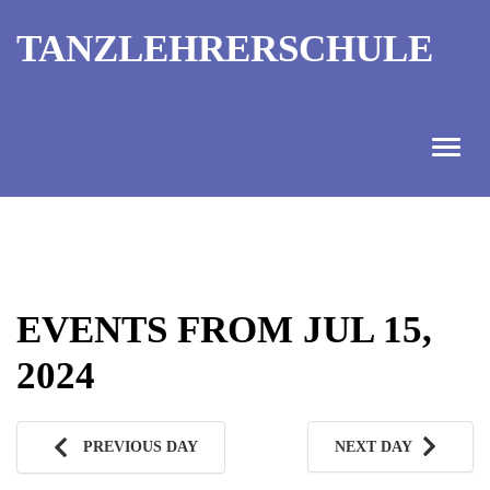
TANZLEHRERSCHULE
ANGEBOT
INFORMATIONEN
EVENTS FROM JUL 15,
AUSBILDUNGTERMINE
2024
KONTAKT
TANZMEISTER
PREVIOUS DAY
NEXT DAY