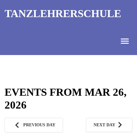
TANZLEHRERSCHULE
ANGEBOT
INFORMATIONEN
EVENTS FROM MAR 26,
AUSBILDUNGTERMINE
2026
KONTAKT
TANZMEISTER
PREVIOUS DAY
NEXT DAY