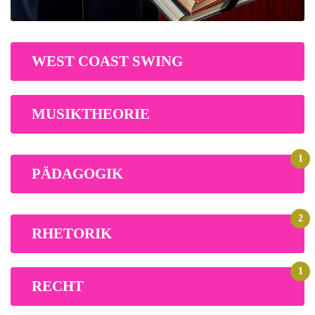
WEST COAST SWING
MUSIKTHEORIE
1
PÄDAGOGIK
2
RHETORIK
1
RECHT