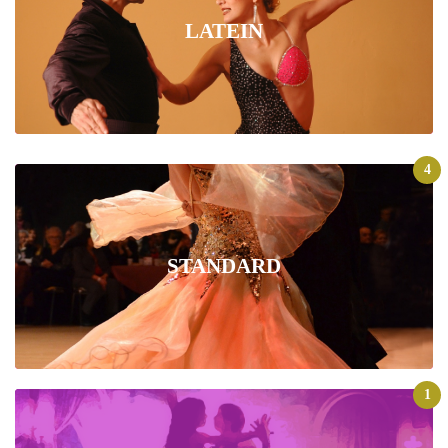
LATEIN
4
STANDARD
1