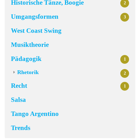
Historische Tänze, Boogie
2
Umgangsformen
3
West Coast Swing
Musiktheorie
Pädagogik
1
Rhetorik
2
Recht
1
Salsa
Tango Argentino
Trends