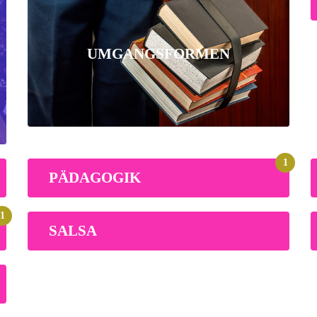
UMGANGSFORMEN
1
PÄDAGOGIK
1
SALSA