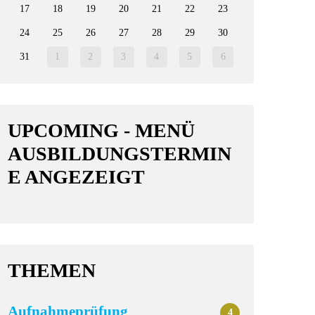
17
18
19
20
21
22
23
24
25
26
27
28
29
30
31
1
2
3
4
5
6
UPCOMING - MENÜ
AUSBILDUNGSTERMIN
E ANGEZEIGT
THEMEN
Aufnahmeprüfung
4