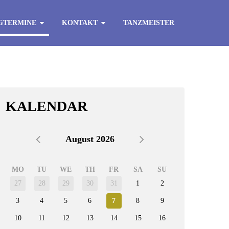
GTERMINE
KONTAKT
TANZMEISTER
KALENDAR
August 2026
MO
TU
WE
TH
FR
SA
SU
27
28
29
30
31
1
2
3
4
5
6
7
8
9
10
11
12
13
14
15
16