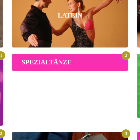
LATEIN
1
2
SPEZIALTÄNZE
2
3