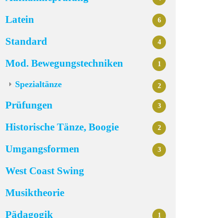
Latein
6
Standard
4
Mod. Bewegungstechniken
1
Spezialtänze
2
Prüfungen
3
Historische Tänze, Boogie
2
Umgangsformen
3
West Coast Swing
Musiktheorie
Pädagogik
1