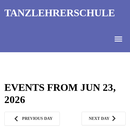
TANZLEHRERSCHULE
ANGEBOT
INFORMATIONEN
EVENTS FROM JUN 23,
AUSBILDUNGTERMINE
2026
KONTAKT
TANZMEISTER
PREVIOUS DAY
NEXT DAY