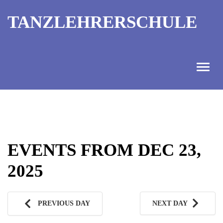
TANZLEHRERSCHULE
ANGEBOT
INFORMATIONEN
EVENTS FROM DEC 23,
AUSBILDUNGTERMINE
2025
KONTAKT
TANZMEISTER
PREVIOUS DAY
NEXT DAY