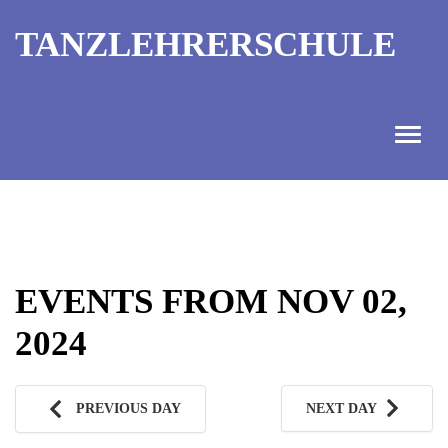
TANZLEHRERSCHULE
ANGEBOT
INFORMATIONEN
EVENTS FROM NOV 02,
AUSBILDUNGTERMINE
2024
KONTAKT
TANZMEISTER
PREVIOUS DAY
NEXT DAY