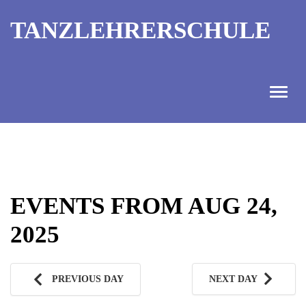
TANZLEHRERSCHULE
ANGEBOT
INFORMATIONEN
EVENTS FROM AUG 24,
AUSBILDUNGTERMINE
2025
KONTAKT
TANZMEISTER
PREVIOUS DAY
NEXT DAY