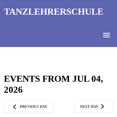
TANZLEHRERSCHULE
ANGEBOT
INFORMATIONEN
EVENTS FROM JUL 04,
AUSBILDUNGTERMINE
2026
KONTAKT
TANZMEISTER
PREVIOUS DAY
NEXT DAY