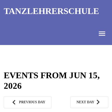
TANZLEHRERSCHULE
ANGEBOT
INFORMATIONEN
EVENTS FROM JUN 15,
AUSBILDUNGTERMINE
2026
KONTAKT
TANZMEISTER
PREVIOUS DAY
NEXT DAY