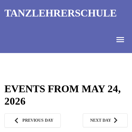
TANZLEHRERSCHULE
ANGEBOT
INFORMATIONEN
EVENTS FROM MAY 24,
AUSBILDUNGTERMINE
2026
KONTAKT
TANZMEISTER
PREVIOUS DAY
NEXT DAY