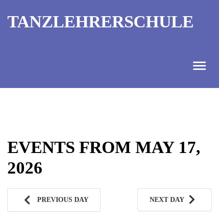
TANZLEHRERSCHULE
ANGEBOT
INFORMATIONEN
EVENTS FROM MAY 17,
AUSBILDUNGTERMINE
2026
KONTAKT
TANZMEISTER
PREVIOUS DAY
NEXT DAY