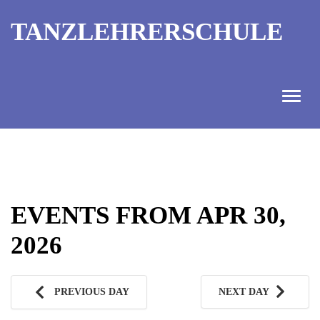
TANZLEHRERSCHULE
ANGEBOT
INFORMATIONEN
EVENTS FROM APR 30,
AUSBILDUNGTERMINE
2026
KONTAKT
TANZMEISTER
PREVIOUS DAY
NEXT DAY