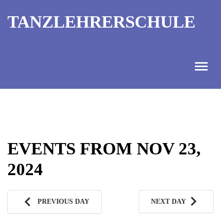
TANZLEHRERSCHULE
ANGEBOT
INFORMATIONEN
EVENTS FROM NOV 23,
AUSBILDUNGTERMINE
2024
KONTAKT
TANZMEISTER
PREVIOUS DAY
NEXT DAY