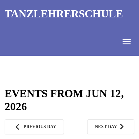
TANZLEHRERSCHULE
ANGEBOT
INFORMATIONEN
EVENTS FROM JUN 12,
AUSBILDUNGTERMINE
2026
KONTAKT
TANZMEISTER
PREVIOUS DAY
NEXT DAY