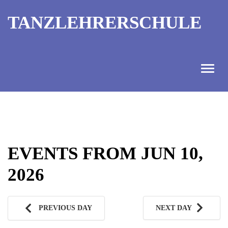
TANZLEHRERSCHULE
ANGEBOT
INFORMATIONEN
EVENTS FROM JUN 10,
AUSBILDUNGTERMINE
2026
KONTAKT
TANZMEISTER
PREVIOUS DAY
NEXT DAY