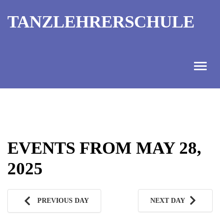
TANZLEHRERSCHULE
ANGEBOT
INFORMATIONEN
EVENTS FROM MAY 28,
AUSBILDUNGTERMINE
2025
KONTAKT
TANZMEISTER
PREVIOUS DAY
NEXT DAY