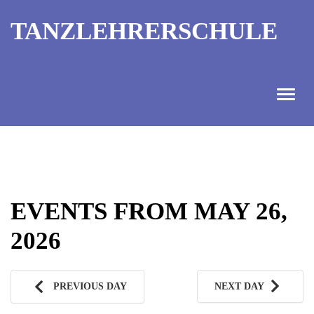
TANZLEHRERSCHULE
ANGEBOT
INFORMATIONEN
EVENTS FROM MAY 26,
AUSBILDUNGTERMINE
2026
KONTAKT
TANZMEISTER
PREVIOUS DAY
NEXT DAY