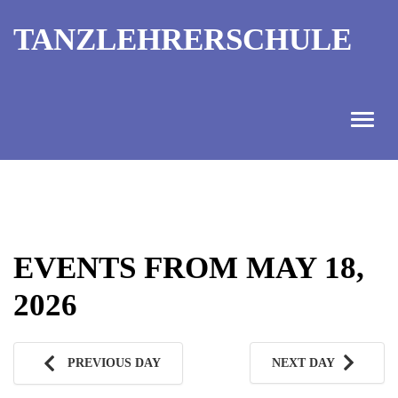
TANZLEHRERSCHULE
ANGEBOT
INFORMATIONEN
EVENTS FROM MAY 18,
AUSBILDUNGTERMINE
2026
KONTAKT
TANZMEISTER
PREVIOUS DAY
NEXT DAY