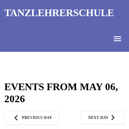
TANZLEHRERSCHULE
ANGEBOT
INFORMATIONEN
EVENTS FROM MAY 06,
AUSBILDUNGTERMINE
2026
KONTAKT
TANZMEISTER
PREVIOUS DAY
NEXT DAY