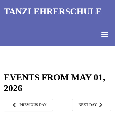
TANZLEHRERSCHULE
ANGEBOT
INFORMATIONEN
EVENTS FROM MAY 01,
AUSBILDUNGTERMINE
2026
KONTAKT
TANZMEISTER
PREVIOUS DAY
NEXT DAY