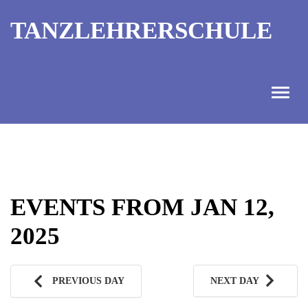
TANZLEHRERSCHULE
ANGEBOT
INFORMATIONEN
EVENTS FROM JAN 12,
AUSBILDUNGTERMINE
2025
KONTAKT
TANZMEISTER
PREVIOUS DAY
NEXT DAY